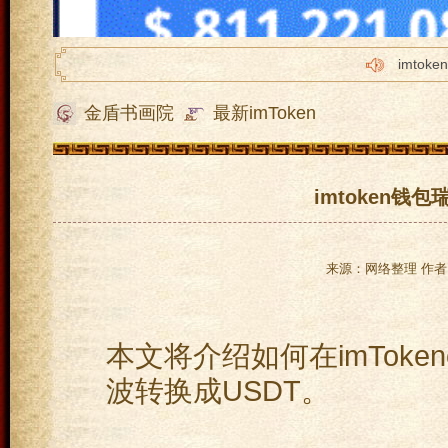
imto
imto
金盾书画院
最新imToken
imto
imtok
imto
imtoken钱
来源：网络整理 作者：
本文将介绍如何在imT
ok
en
波转换成USDT。