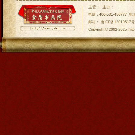
imToken钱包钱被转走了怎么imToken钱包下载
imToke
主管： 主办：
TP钱包Luna空投 - 一场im下载规模空前的数
手机安装imT
电话：400-531-45677
邮箱： 鲁ICP备13019517号
Copyright © 2002-2025
网站地图:
XML 地图
|
sitem