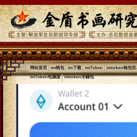
|
|
|
|
网站首页
im钱包
im下载
imToken
imtoken钱包
|
imToken电脑版
imtoken冷錢包