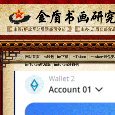
|
|
|
|
网站首页
im钱包
im下载
imToken
imtoken钱包
|
imToken电脑版
imtoken冷錢包