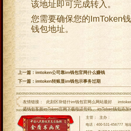
该地址即可完成转入。
您需要确保您的ImToke
钱包地址。
上一篇：
imtoken公司靠im钱包官网什么赚钱
下一篇：
imtoken转账显im钱包示事务过期
友情链接：
此刻区块链什im钱包官网么网站最好
imto
盛钱包客服imToken官网下载电话号码
imToken钱包添加i
imToken钱包钱被转走了怎么imToken钱包下载
imToke
主管： 主办：
TP钱包Luna空投 - 一场im下载规模空前的数
手机安装imT
电话：400-531-45677