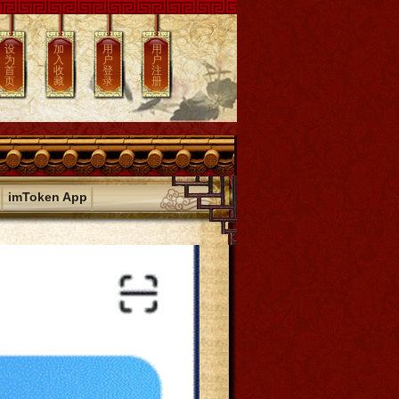
设
加
用
用
为
入
户
户
首
收
登
注
页
藏
录
册
|
|
imToken App