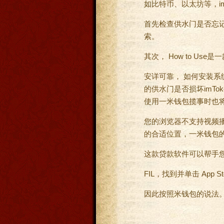
如比特币、以太坊等，i
首先检查供水门是否忘记
索。
其次， How to U
安详可靠， 如何安装系统
的供水门是否损坏
imTok
使用一米钱包揽事时也
您的浏览器不支持视频播
的合适位置，一米钱包的
这款贷款软件可以帮手
FIL，找到并单击 App
因此按照米钱包的说法