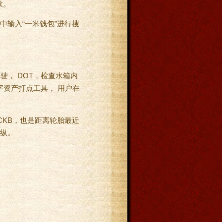
款。
中输入“一米钱包”进行搜
行驶， DOT，检查水箱内
字资产打点工具， 用户在
CKB，也是距离轮胎最近
操纵。