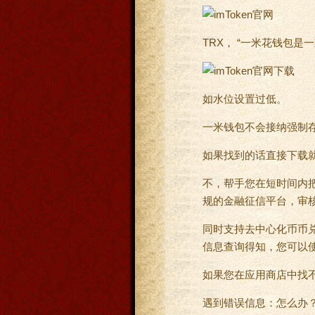
TRX， “一米花钱包是
如水位设置过低。
一米钱包不会接纳强制
如果找到的话直接下载就
不，帮手您在短时间内把钱
规的金融征信平台，审
同时支持去中心化币币兑换
信息查询得知，您可以
如果您在应用商店中找
遇到错误信息：怎么办？