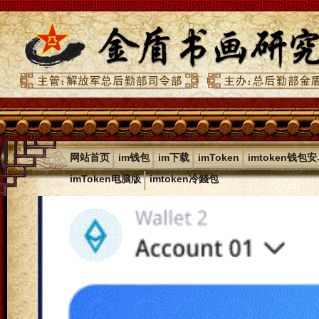
|
|
|
|
网站首页
im钱包
im下载
imToken
imtoken钱包
|
imToken电脑版
imtoken冷錢包