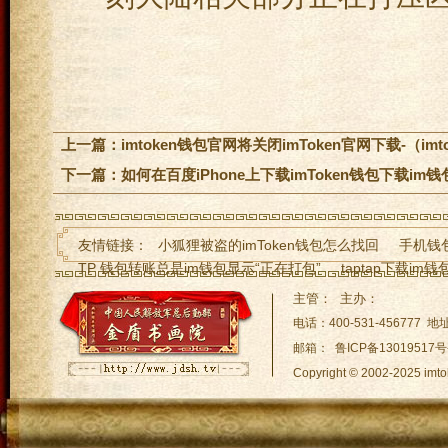
上一篇：
imtoken钱包官网将关闭imToken官网下载-（i
下一篇：
如何在百度iPhone上下载imToken钱包下载im钱包
友情链接：
小狐狸被盗的imToken钱包怎么找回
手机钱包
TP 钱包转账总是im钱包显示“正在打包”
taptap下载i
Ledger 助记词被导imToken下载入到其他钱包
小狐狸安卓
主管： 主办：
imtoken此刻下载不了im下载-（imtoken无法下
imtoke
电话：400-531-45677
邮箱： 鲁ICP备13019517号
Copyright © 2002-2025
网站地图:
XML 地图
|
sitem