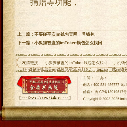
捐赠等功能，
上一篇：
不要碰平安im钱包官网一号钱包
下一篇：
小狐狸被盗的imToken钱包怎么找回
友情链接：
小狐狸被盗的imToken钱包怎么找回
手机钱包
TP 钱包转账总是im钱包显示“正在打包”
taptap下载i
Ledger 助记词被导imToken下载入到其他钱包
小狐狸安卓
主管： 主办：
imtoken此刻下载不了im下载-（imtoken无法下
imtoke
电话：400-531-45677
邮箱： 鲁ICP备13019517号
Copyright © 2002-2025
网站地图:
XML 地图
|
sitem