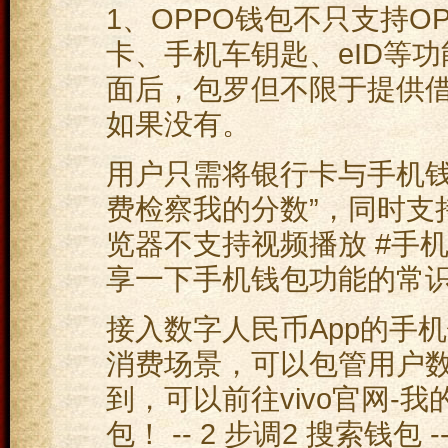
1、OPPO钱包不只支持O
卡、手机车钥匙、eID等
面后，包罗但不限于提供
如果没有。
用户只需将银行卡与手机钱
费检察我的分数”，同时支持
览器不支持视频播放 #手
享一下手机钱包功能的常
接入数字人民币App的手
消费场景，可以包管用户
到，可以前往vivo官网-我
包！ -- 2 步调2 搜索钱