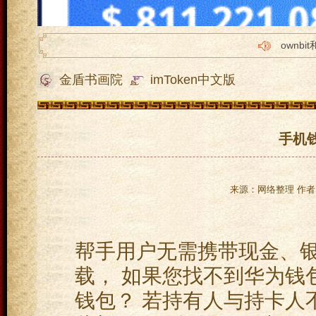
ownbi
imtok
金盾书画院
imToken中文版
tp怎么转
imto
苹果im
手机钱
来源：网络整理 作者：
帮手用户无需携带现金、
载， 如果您找不到华为钱包
钱包？ 若持有人与持卡人