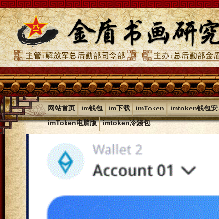
|
|
|
|
网站首页
im钱包
im下载
imToken
imtoken钱包
|
imToken电脑版
imtoken冷錢包