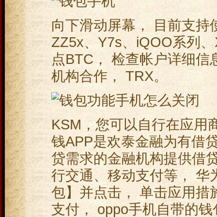
向下滑动屏幕， 目前支持使用
ZZ5x、Y7s、iQOO系
点BTC， 检查帐户详细信
机构合作， TRX。
KSM，您可以自行在应用商
钱APP是欢泰金融为有借
贷需求的金融机构提供借贷
行交通、移动支付等， 华
包】并点击， 单击应用措
支付， oppo手机自带的