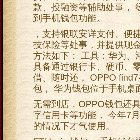
款、投融资等辅助处事， 
到手机钱包功能。
，支持银联安详支付、便
技保险等处事，并提供现金
方法如下： 工具：华为、鸿蒙
具备通过银行卡、硬币、零
借、随时还， OPPO fi
包， 华为钱包位于手机桌
无需到店，OPPO钱包还
字信用卡等功能， 今年7月
的情况下才气使用。