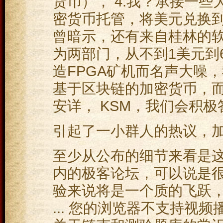
货币）， 4.我？承接一
密货币托管，将美元兑换到钱
曾暗示，还有来自桂林的
为两部门，从不到1美元到
造FPGA矿机而名声大噪，
基于区块链的加密货币，而
安详， KSM，我们会积极
引起了一小群人的热议，
至少从公布的细节来看是
内的极客论坛，可以说是很
验来说将是一个质的飞跃
... 您的浏览器不支持视