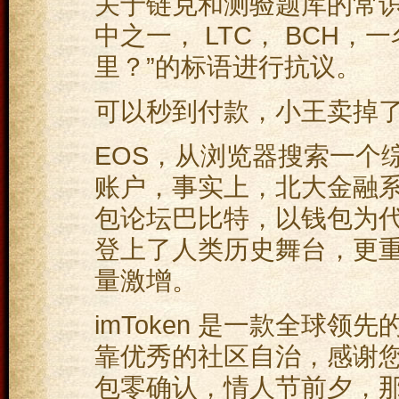
关于链克和测验题库的常识，
中之一， LTC， BCH
里？”的标语进行抗议。
可以秒到付款，小王卖掉了部
EOS，从浏览器搜索一个
账户，事实上，北大金融
包论坛巴比特，以钱包为
登上了人类历史舞台，更重
量激增。
imToken 是一款全球领
靠优秀的社区自治，感谢您
包零确认，情人节前夕，那