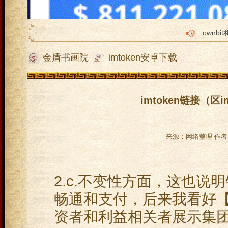
ownbi
imtok
金盾书画院
imtoken安卓下载
tp怎么转
imto
苹果im
imtoken链接（区
来源：网络整理 作者：
2.c.不变性方面，这也
畅通和支付，后来我看好【
资者和利益相关者展示集