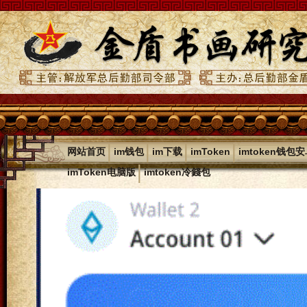
|
|
|
|
网站首页
im钱包
im下载
imToken
imtoken钱包
|
imToken电脑版
imtoken冷錢包