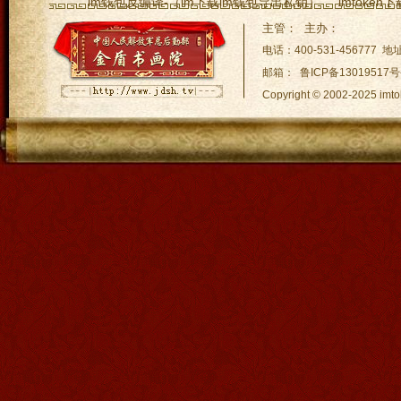
im钱包反编译-（im下载im钱包导出私钥）
imtoke
im钱包地址怎么填imToken下载-（imtoken 钱包
im钱包
主管： 主办：
Ledger 助记词被导im钱包官网入到其他钱包
将交通卡
电话：400-531-45677
邮箱： 鲁ICP备13019517号
Copyright © 2002-2025
网站地图:
XML 地图
|
sitem