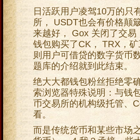
日活跃用户凌驾10万的只
所， USDT也会有价格颠
来越好， Gox 关闭了交易
钱包购买了CK， TRX，
则用户可借贷的数字货币数
题库的介绍就到此结束。
绝大大都钱包粉丝拒绝零确
索浏览器特殊说明：与钱
币交易所的机构级托管、C
看。
而是传统货币和某些市场