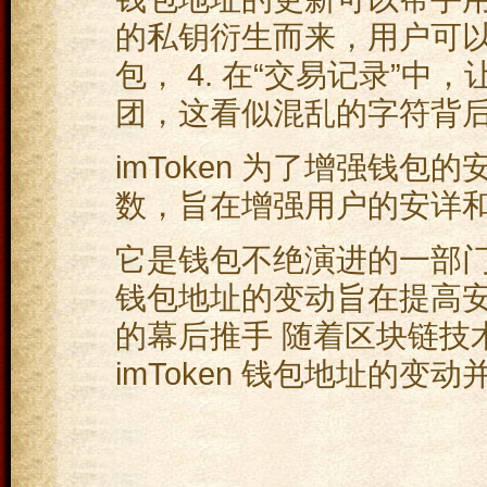
的私钥衍生而来，用户可以放心
包， 4. 在“交易记录”
团，这看似混乱的字符背
imToken 为了增强钱
数，旨在增强用户的安详
它是钱包不绝演进的一部门，
钱包地址的变动旨在提高安
的幕后推手 随着区块链技
imToken 钱包地址的