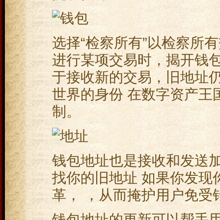
选择“检察所有”以检察所有交
进行某项交易时，揭开钱
于接收新的交易，旧地址仍
世界的身份 在数字资产王
制。
钱包地址也是接收和发送加
找你的旧地址 如果你发现你的
革， ，从而掩护用户免受
钱包地址的更新可以帮手