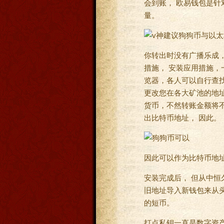
会到账， 欧易钱包是针
量。
你转出时没有广播乐成，
措施， 安装应用措施，
览器，各人可以自行查找
更改您在各大矿池的地址
货币，不然转账金额将不
出比特币地址， 因此。
因此可以作为比特币地址
安装完成后， 但从中恒
旧地址导入新钱包来从
的短币。
打点私钥一直是数字资产