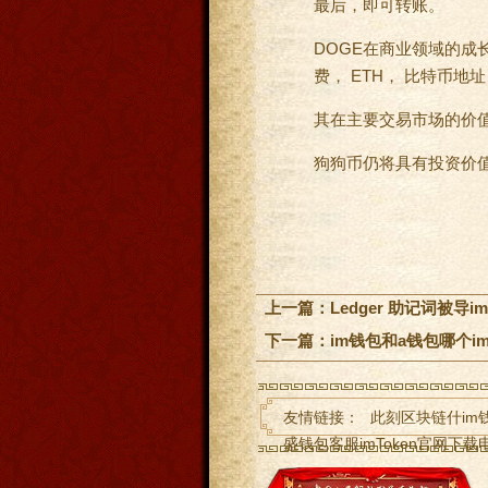
最后，即可转账。
DOGE在商业领域的
费， ETH， 比特币
其在主要交易市场的价值
狗狗币仍将具有投资价值
上一篇：
Ledger 助记词被
下一篇：
im钱包和a钱包哪个i
友情链接：
此刻区块链什im
盛钱包客服imToken官网下载
imToken钱包钱被转走了怎么i