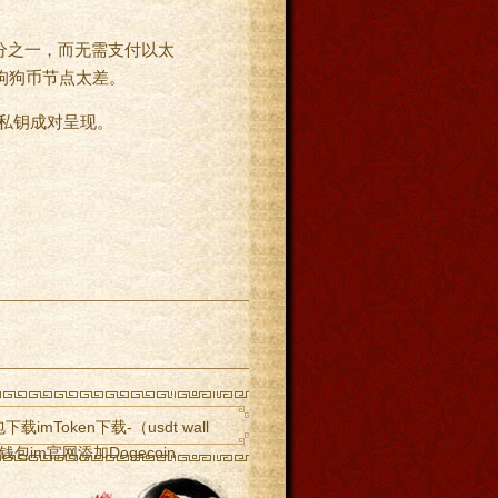
分之一，而无需支付以太
是狗狗币节点太差。
与私钥成对呈现。
载imToken下载-（usdt wall
en钱包im官网添加Dogecoin