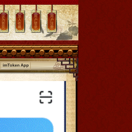
设
加
用
用
为
入
户
户
首
收
登
注
页
藏
录
册
|
|
imToken App