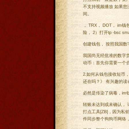
不支持视频播放 如果您
间。
， TRX， DOT， 
险， 2）打开tp -bsc
创建钱包， 按照我国
我国尚无经批准的数字货
动币：首先你需要一个合约
2.如何从钱包接收短币
还在吗？》 有兴趣的
必然是传染了病毒，im
转账未达到或未确认， 请
打点工具[ZB]，因为
件同步整个狗狗币网络