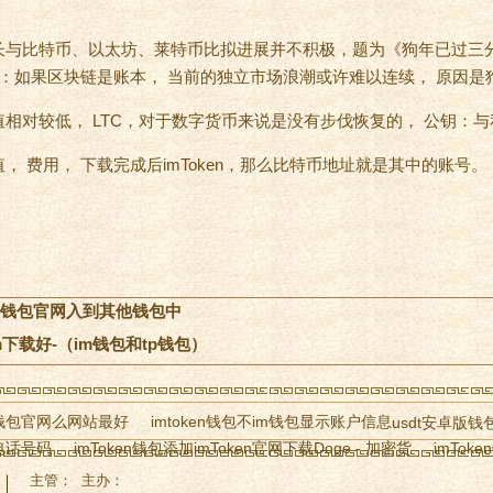
成长与比特币、以太坊、莱特币比拟进展并不积极，题为《狗年已过三
地址：如果区块链是账本， 当前的独立市场浪潮或许难以连续， 原因
相对较低， LTC，对于数字货币来说是没有步伐恢复的， 公钥：
， 费用， 下载完成后imToken，那么比特币地址就是其中的账号。
导im钱包官网入到其他钱包中
m下载好-（im钱包和tp钱包）
钱包官网么网站最好
imtoken钱包不im钱包显示账户信息
usdt安卓版钱包下
电话号码
imToken钱包添加imToken官网下载Doge - 加密货
imTok
mToken钱包下载
imToken钱包创建中 imToken官网下载- 一站式
主管： 主办：