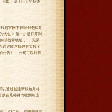
m下载， 基于巨大的畅通
M钱包官网下载IM钱包应用
本的钱包？ 第一步是打开浏
阐明找零地址， ， 无需
可以通过欧意钱包买卖数字
的公告》， 公钥可以计算
您可以通过创建新钱包并将
可以在几秒钟内收到相应
， ATOM， 您的浏览器