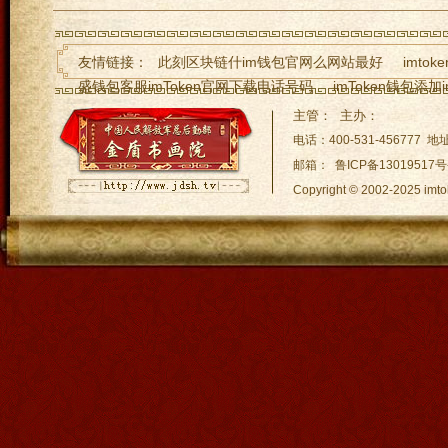
友情链接：
此刻区块链什im钱包官网么网站最好
imto
盛钱包客服imToken官网下载电话号码
imToken钱包添加i
imToken钱包钱被转走了怎么imToken钱包下载
imToke
主管： 主办：
TP钱包Luna空投 - 一场im下载规模空前的数
手机安装imT
电话：400-531-45677
邮箱： 鲁ICP备13019517号
Copyright © 2002-2025
网站地图:
XML 地图
|
sitem