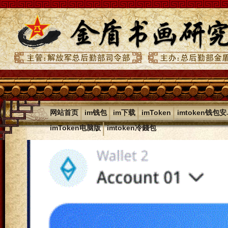
|
|
|
|
网站首页
im钱包
im下载
imToken
imtoken钱包
|
imToken电脑版
imtoken冷錢包