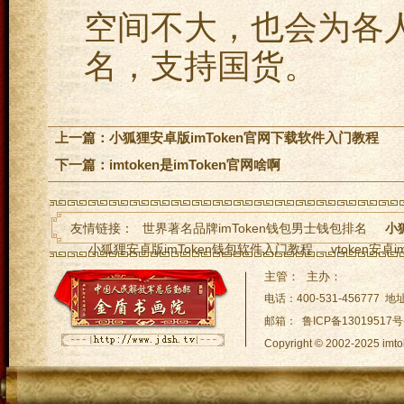
空间不大，也会为各
名，支持国货。
上一篇：
小狐狸安卓版imToken官网下载软件入门教程
下一篇：
imtoken是imToken官网啥啊
友情链接：
世界著名品牌imToken钱包男士钱包排名
小
小狐狸安卓版imToken钱包软件入门教程
vtoken安卓
手机钱包imToken官网功能
im钱包助记词有误怎么办-（im
主管： 主办：
im钱包反编译-（im下载im钱包导出私钥）
电话：400-531-45677
邮箱： 鲁ICP备13019517号
Copyright © 2002-2025
网站地图:
XML 地图
|
sitem