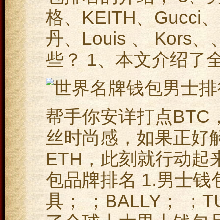
格、KEITH、Gucc
丹、Louis 、 Ko
些？ 1、本文介绍了
帮手你安详打点BTC，F
丝时尚感，如果正好
ETH，此刻就行动起
包品牌排名 1.男士钱
具； ；BALLY； ；T