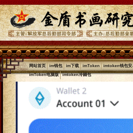
|
|
|
|
网站首页
im钱包
im下载
imToken
imtoken钱包
|
imToken电脑版
imtoken冷錢包