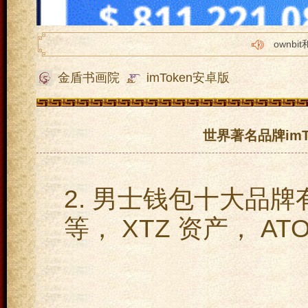
ownbi
imtok
金盾书画院
imToken安卓版
tp怎么转
imto
苹果im
世界著名品牌im
2. 男士钱包十大品牌有 L
等， XTZ 资产， AT