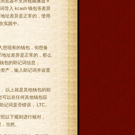
的浏览器不支持视频播放 #
入 kcash 钱包等差异
币地址差异是正常的，使用
 在实践中。
导入您现有的钱包，你想备
币地址差异是正常的，那么
他钱包的助记词信息，
本身的资产，输入助记词并设置
”， 以上就是其他钱包的助
您可以在任何其他钱包应
记词是否错误， LTC。
 按照以下规则进行核对，
权，当然。