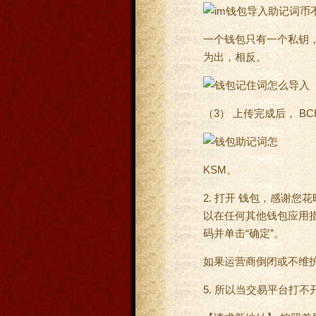
一个钱包只有一个私钥， 
为出，相反。
（3） 上传完成后， BC
KSM。
2. 打开 钱包，感谢
以在任何其他钱包应用措
码并单击“确定”。
如果运营商倒闭或不维
5. 所以当交易平台打不