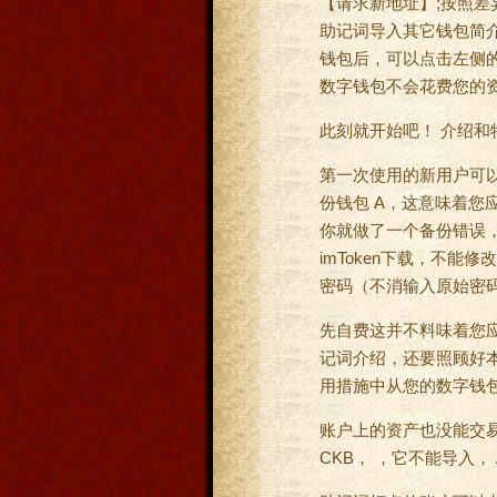
【请求新地址】;按照差
助记词导入其它钱包简介
钱包后，可以点击左侧
数字钱包不会花费您的资产
此刻就开始吧！ 介绍和
第一次使用的新用户可以
份钱包 A，这意味着
你就做了一个备份错误，
imToken下载，不能修
密码（不消输入原始密
先自费这并不料味着您应
记词介绍，还要照顾好
用措施中从您的数字钱包
账户上的资产也没能交易时
CKB， ，它不能导入，