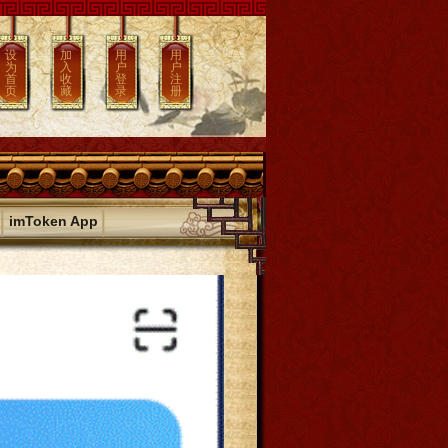
设
加
用
用
为
入
户
户
首
收
登
注
页
藏
录
册
|
|
imToken App