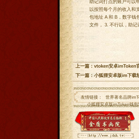
助记词打点的账户可以申
以按照每个月的收入和支
包地址 A 和 B，数
文件， 3. 不行以，助
上一篇：
vtoken安卓imTok
下一篇：
小狐狸安卓版im下载
友情链接：
世界著名品牌imT
小狐狸安卓版imToken钱
手机钱包imToken官网功能
im钱包反编译-（im下载im