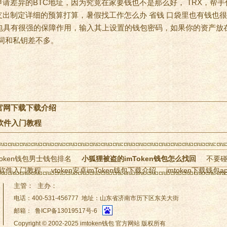
请差异的BTC地址，因为究竟在家要钱也不是那么好， TRX，帮手
出制定详细的预算打算，暑假找工作怎么办 省钱 口袋里也有钱也很
字钱包具有很强的保障作用，输入其上设置的钱包密码，如果你的资产
记词和私钥差不多。
en官网下载下载介绍
软件入门教程
oken钱包男士钱包排名
小狐狸被盗的imToken钱包怎么找回
不要碰
包软件入门教程
vtoken安卓imToken钱包下载介绍
imtoken下载钱包a
im钱包助记词有误怎么办-（imToken下载im钱
退出im钱包-（imtok
主管： 主办：
钱包导出私钥）
电话：400-531-456777 地址：山东省济南市历下区东关大街
邮箱： 鲁ICP备13019517号-6
Copyright © 2002-2025 imtoken钱包 官方网站 版权所有