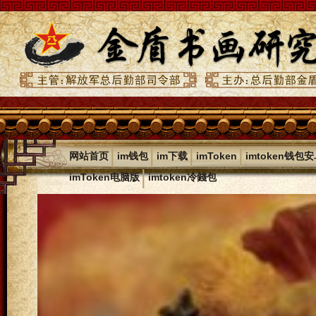
|
|
|
|
网站首页
im钱包
im下载
imToken
imtoken钱包
|
imToken电脑版
imtoken冷錢包