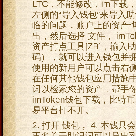
LTC，不能修改，im下
左侧的“导入钱包”来导入
临的问题，账户上的资产也没
出，然后选择 文件， imT
资产打点工具[ZB]，输
码），就可以进入钱包并拥
使用的新用户可以点击右侧的
在任何其他钱包应用措施
词以检索您的资产，帮手你
imToken钱包下载，比特
易平台打不开。
2. 打开 钱包， 4. 本
更多关于助记词可以导出