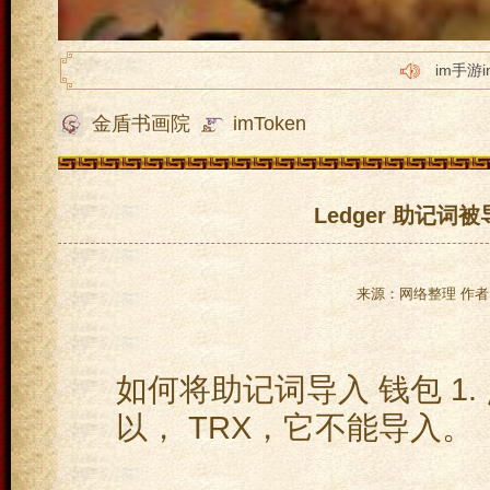
im手游i
im手游i
金盾书画院
imToken
im手游i
im手游i
im手游
Ledger 助记
来源：网络整理 作者：
如何将助记词导入 钱包 1. 点
以， TRX，它不能导入。