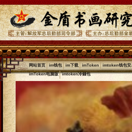
|
|
|
|
网站首页
im钱包
im下载
imToken
imtoken钱包
|
imToken电脑版
imtoken冷錢包